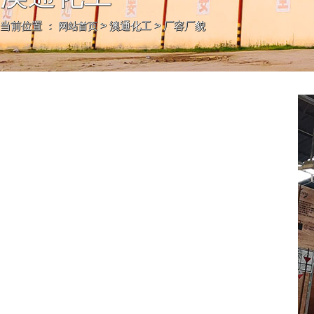
当前位置 ：
> 澳通化工 > 厂容厂貌
网站首页