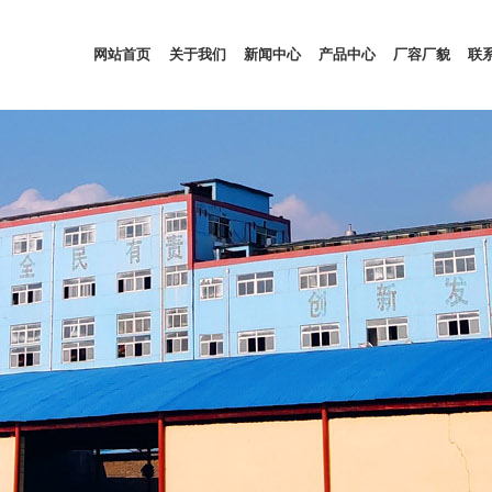
网站首页
关于我们
新闻中心
产品中心
厂容厂貌
联