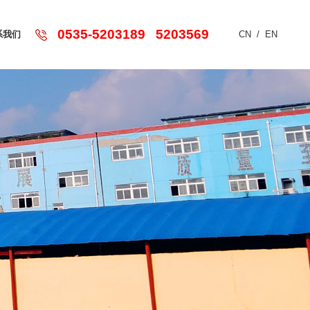
0535-5203189 5203569
系我们
CN
/
EN